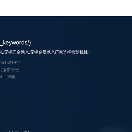
g_keywords/}
光
,
无锡五金抛光
,
无锡金属抛光
厂家选择松慧机械！
1521914
4 （微信同号）
埭工业园