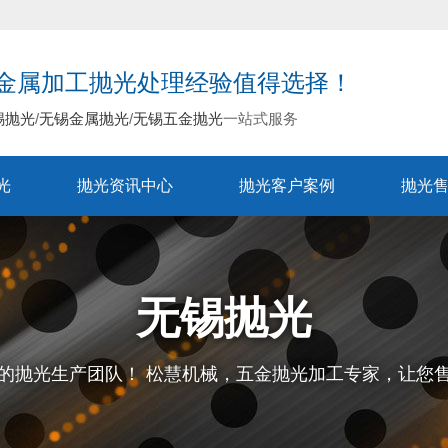
金属加工抛光处理经验值得选择！
锡抛光
/
无锡金属抛光
/
无锡五金抛光
一站式服务
光
抛光资讯中心
抛光客户案例
抛光
无锡抛光
的抛光生产团队！ 松慧机械，五金抛光加工专家，让您