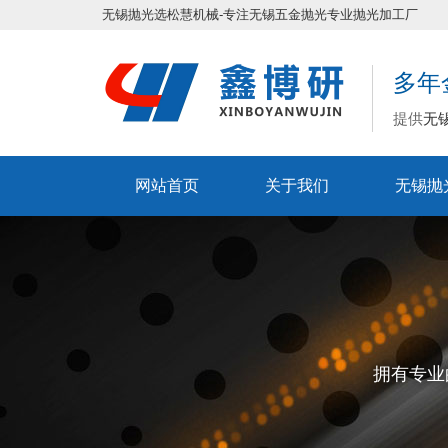
无锡抛光
选松慧机械-专注
无锡五金抛光
专业抛光加工厂
多年
提供
无
网站首页
关于我们
无锡抛
拥有专业